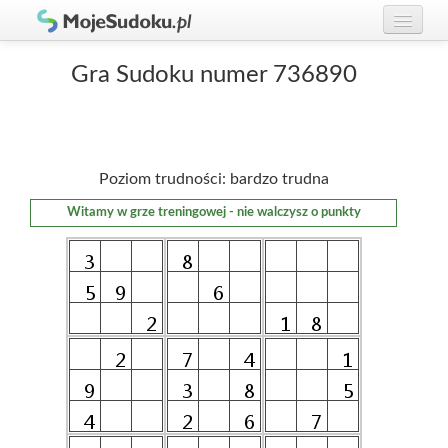
Graj w Sudoku!
zaloguj się
Gra Sudoku numer 736890
Zasady Sudoku
załóż konto
Rankingi
Poziom trudności: bardzo trudna
Gracze
Witamy w grze treningowej - nie walczysz o punkty