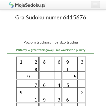
Graj w Sudoku!
zaloguj się
Gra Sudoku numer 6415676
Zasady Sudoku
załóż konto
Rankingi
Poziom trudności: bardzo trudna
Gracze
Witamy w grze treningowej - nie walczysz o punkty