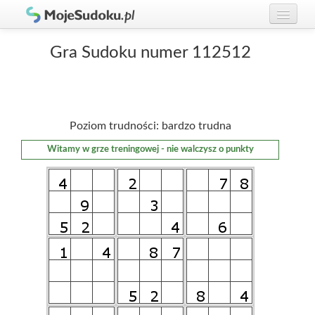
Graj w Sudoku!
zaloguj się
Gra Sudoku numer 112512
Zasady Sudoku
załóż konto
Rankingi
Poziom trudności: bardzo trudna
Gracze
Witamy w grze treningowej - nie walczysz o punkty