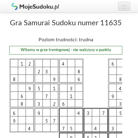
Graj w Sudoku!
zaloguj się
Gra Samurai Sudoku numer 11635
Zasady Sudoku
załóż konto
Poziom trudności: trudna
Rankingi
Witamy w grze treningowej - nie walczysz o punkty
Gracze