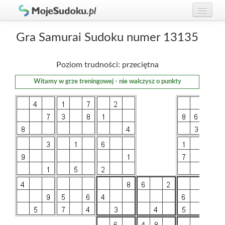
Graj w Sudoku!
zaloguj się
Gra Samurai Sudoku numer 13135
Zasady Sudoku
załóż konto
Poziom trudności: przeciętna
Rankingi
Witamy w grze treningowej - nie walczysz o punkty
Gracze