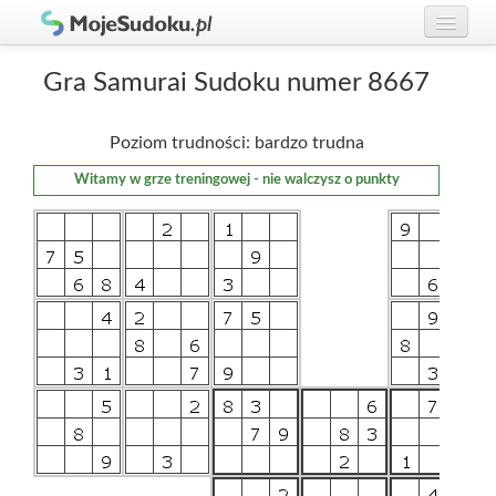
Graj w Sudoku!
zaloguj się
Gra Samurai Sudoku numer 8667
Zasady Sudoku
załóż konto
Poziom trudności: bardzo trudna
Rankingi
Witamy w grze treningowej - nie walczysz o punkty
Gracze