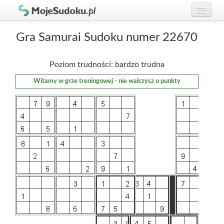
Graj w Sudoku!
zaloguj się
Gra Samurai Sudoku numer 22670
Zasady Sudoku
załóż konto
Poziom trudności: bardzo trudna
Rankingi
Witamy w grze treningowej - nie walczysz o punkty
Gracze