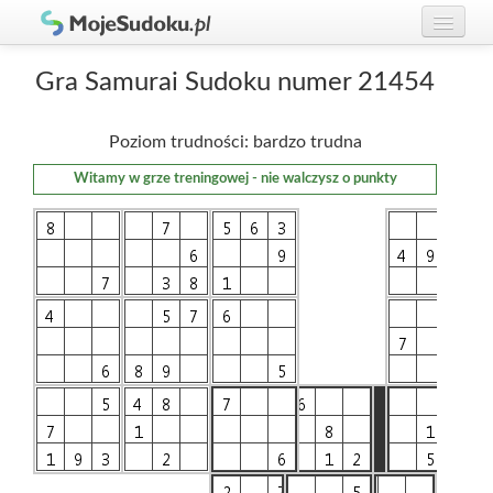
Graj w Sudoku!
zaloguj się
Gra Samurai Sudoku numer 21454
Zasady Sudoku
załóż konto
Poziom trudności: bardzo trudna
Rankingi
Witamy w grze treningowej - nie walczysz o punkty
Gracze