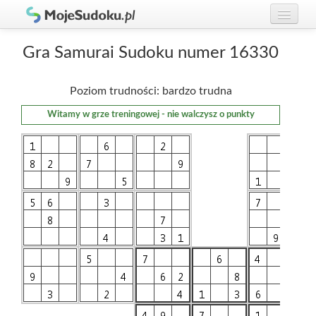
Graj w Sudoku!
zaloguj się
Gra Samurai Sudoku numer 16330
Zasady Sudoku
załóż konto
Poziom trudności: bardzo trudna
Rankingi
Witamy w grze treningowej - nie walczysz o punkty
Gracze