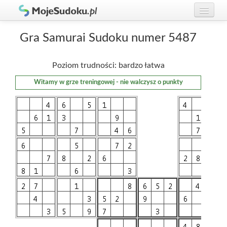
Graj w Sudoku!
zaloguj się
Gra Samurai Sudoku numer 5487
Zasady Sudoku
załóż konto
Poziom trudności: bardzo łatwa
Rankingi
Witamy w grze treningowej - nie walczysz o punkty
Gracze