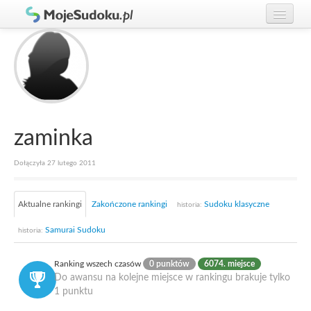
Graj w Sudoku!
zaloguj się
Zasady Sudoku
załóż konto
Rankingi
Gracze
zaminka
Dołączyła 27 lutego 2011
Aktualne rankingi
Zakończone rankingi
Sudoku klasyczne
historia:
Samurai Sudoku
historia:
Ranking wszech czasów
0 punktów
6074. miejsce
Do awansu na kolejne miejsce w rankingu brakuje tylko
1 punktu