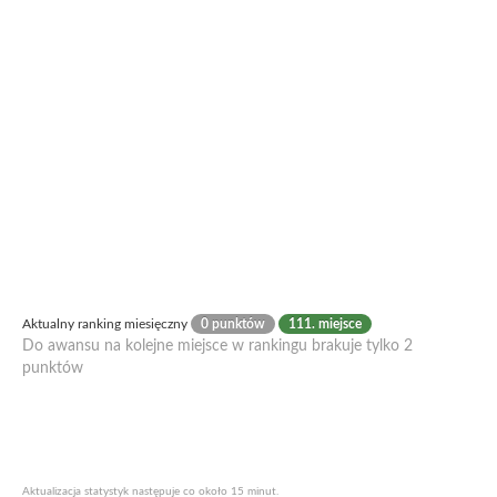
Aktualny ranking miesięczny
0 punktów
111. miejsce
Do awansu na kolejne miejsce w rankingu brakuje tylko 2
punktów
Aktualizacja statystyk następuje co około 15 minut.