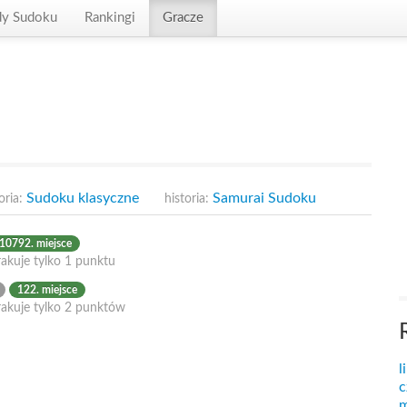
dy Sudoku
Rankingi
Gracze
Sudoku klasyczne
Samurai Sudoku
oria:
historia:
10792. miejsce
akuje tylko 1 punktu
122. miejsce
rakuje tylko 2 punktów
l
c
m