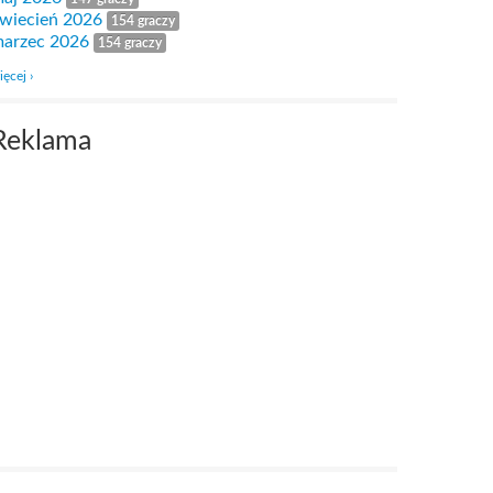
wiecień 2026
154 graczy
arzec 2026
154 graczy
ięcej ›
Reklama