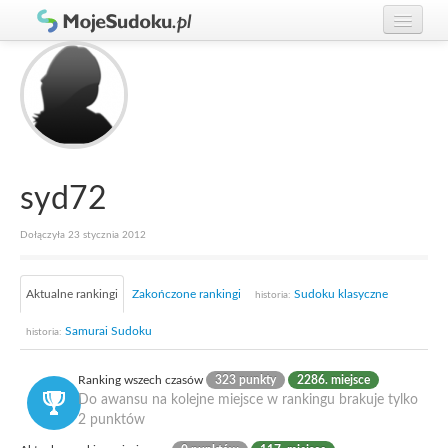
Graj w Sudoku!
zaloguj się
Zasady Sudoku
załóż konto
Rankingi
Gracze
syd72
Dołączyła 23 stycznia 2012
Aktualne rankingi
Zakończone rankingi
Sudoku klasyczne
historia:
Samurai Sudoku
historia:
Ranking wszech czasów
323 punkty
2286. miejsce
Do awansu na kolejne miejsce w rankingu brakuje tylko
2 punktów