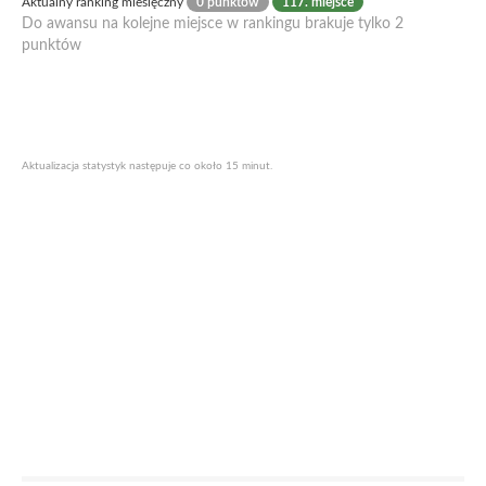
Aktualny ranking miesięczny
0 punktów
117. miejsce
Do awansu na kolejne miejsce w rankingu brakuje tylko 2
punktów
Aktualizacja statystyk następuje co około 15 minut.