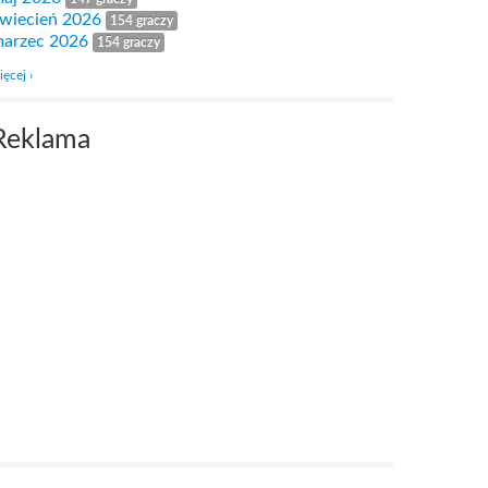
wiecień 2026
154 graczy
arzec 2026
154 graczy
ięcej ›
Reklama