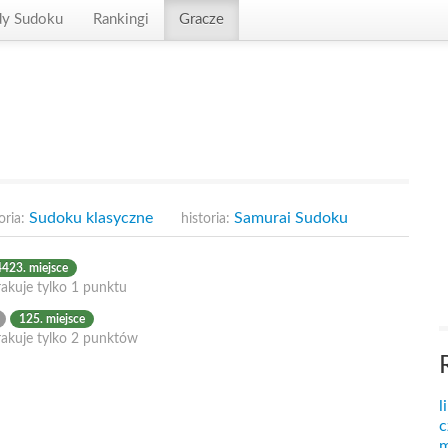
dy Sudoku
Rankingi
Gracze
Sudoku klasyczne
Samurai Sudoku
oria:
historia:
4423. miejsce
akuje tylko 1 punktu
125. miejsce
rakuje tylko 2 punktów
l
c
m