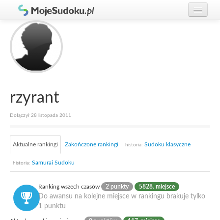
Graj w Sudoku!
zaloguj się
Zasady Sudoku
załóż konto
Rankingi
Gracze
rzyrant
Dołączył 28 listopada 2011
Aktualne rankingi
Zakończone rankingi
Sudoku klasyczne
historia:
Samurai Sudoku
historia:
Ranking wszech czasów
2 punkty
5828. miejsce
Do awansu na kolejne miejsce w rankingu brakuje tylko
1 punktu