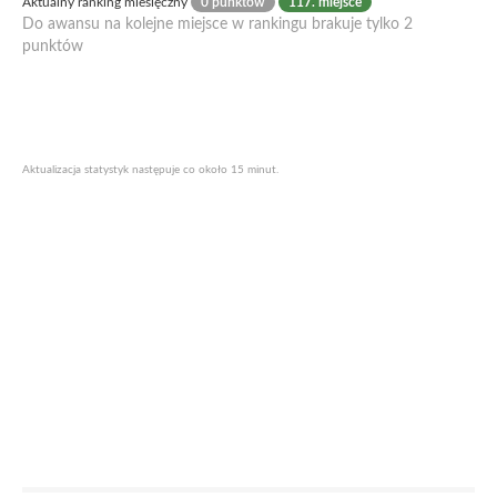
Aktualny ranking miesięczny
0 punktów
117. miejsce
Do awansu na kolejne miejsce w rankingu brakuje tylko 2
punktów
Aktualizacja statystyk następuje co około 15 minut.