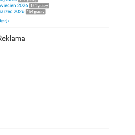
wiecień 2026
154 graczy
arzec 2026
154 graczy
ięcej ›
Reklama