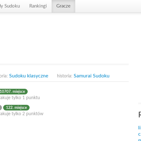
dy Sudoku
Rankingi
Gracze
Sudoku klasyczne
Samurai Sudoku
oria:
historia:
10707. miejsce
akuje tylko 1 punktu
122. miejsce
rakuje tylko 2 punktów
l
c
m