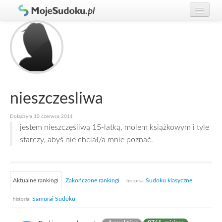
Graj w Sudoku!
zaloguj się
Zasady Sudoku
załóż konto
Rankingi
Gracze
nieszczesliwa
Dołączyła 10 czerwca 2011
jestem nieszczęśliwą 15-latką, molem książkowym i tyle
starczy, abyś nie chciał/a mnie poznać.
Aktualne rankingi
Zakończone rankingi
Sudoku klasyczne
historia:
Samurai Sudoku
historia: