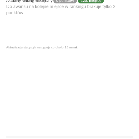
Aktualny ranking miesięczny
0 punktów
125. miejsce
Do awansu na kolejne miejsce w rankingu brakuje tylko 2
punktów
Aktualizacja statystyk następuje co około 15 minut.