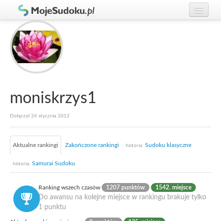
Graj w Sudoku!
zaloguj się
Zasady Sudoku
załóż konto
Rankingi
Gracze
moniskrzys1
Dołączył 24 stycznia 2012
Aktualne rankingi
Zakończone rankingi
Sudoku klasyczne
historia:
Samurai Sudoku
historia:
Ranking wszech czasów
1207 punktów
1542. miejsce
Do awansu na kolejne miejsce w rankingu brakuje tylko
1 punktu