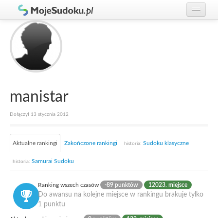
Graj w Sudoku!
zaloguj się
Zasady Sudoku
załóż konto
Rankingi
Gracze
manistar
Dołączył 13 stycznia 2012
Aktualne rankingi
Zakończone rankingi
Sudoku klasyczne
historia:
Samurai Sudoku
historia:
Ranking wszech czasów
-89 punktów
12023. miejsce
Do awansu na kolejne miejsce w rankingu brakuje tylko
1 punktu