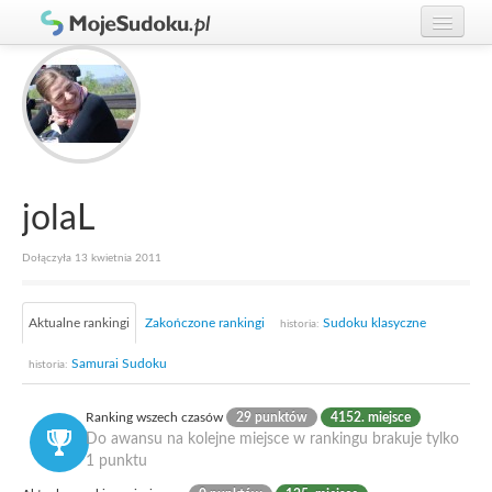
Graj w Sudoku!
zaloguj się
Zasady Sudoku
załóż konto
Rankingi
Gracze
jolaL
Dołączyła 13 kwietnia 2011
Aktualne rankingi
Zakończone rankingi
Sudoku klasyczne
historia:
Samurai Sudoku
historia:
Ranking wszech czasów
29 punktów
4152. miejsce
Do awansu na kolejne miejsce w rankingu brakuje tylko
1 punktu