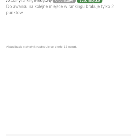
Aktualny ranking miesięczny
0 punktów
125. miejsce
Do awansu na kolejne miejsce w rankingu brakuje tylko 2
punktów
Aktualizacja statystyk następuje co około 15 minut.