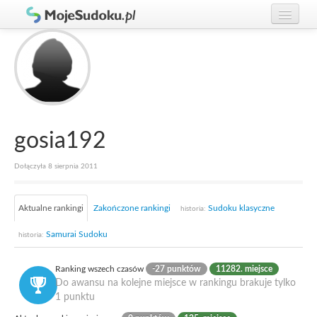
Graj w Sudoku!
zaloguj się
Zasady Sudoku
załóż konto
Rankingi
Gracze
gosia192
Dołączyła 8 sierpnia 2011
Aktualne rankingi
Zakończone rankingi
Sudoku klasyczne
historia:
Samurai Sudoku
historia:
Ranking wszech czasów
-27 punktów
11282. miejsce
Do awansu na kolejne miejsce w rankingu brakuje tylko
1 punktu