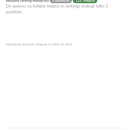
Aktualny ranking miesięczny
0 punktów
125. miejsce
Do awansu na kolejne miejsce w rankingu brakuje tylko 2
punktów
Aktualizacja statystyk następuje co około 15 minut.