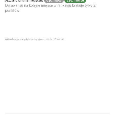
Aktualny ranking miesięczny
0 punktów
126. miejsce
Do awansu na kolejne miejsce w rankingu brakuje tylko 2
punktów
Aktualizacja statystyk następuje co około 15 minut.