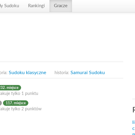
dy Sudoku
Rankingi
Gracze
Sudoku klasyczne
Samurai Sudoku
oria:
historia:
32. miejsce
akuje tylko 1 punktu
117. miejsce
rakuje tylko 2 punktów
l
c
m