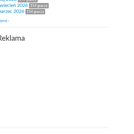
wiecień 2026
154 graczy
arzec 2026
154 graczy
ięcej ›
Reklama