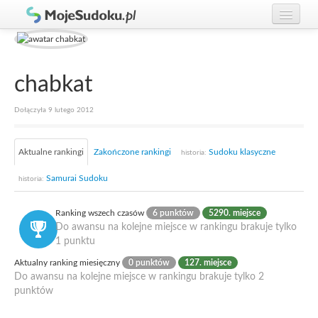
Graj w Sudoku!
zaloguj się
Zasady Sudoku
załóż konto
chabkat
Rankingi
Dołączyła 9 lutego 2012
Gracze
Aktualne rankingi
Zakończone rankingi
Sudoku klasyczne
historia:
Samurai Sudoku
historia:
Ranking wszech czasów
6 punktów
5290. miejsce
Do awansu na kolejne miejsce w rankingu brakuje tylko
1 punktu
Aktualny ranking miesięczny
0 punktów
127. miejsce
Do awansu na kolejne miejsce w rankingu brakuje tylko 2
punktów