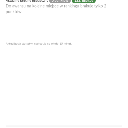
Aktualny ranking miesięczny
0 punktów
122. miejsce
Do awansu na kolejne miejsce w rankingu brakuje tylko 2
punktów
Aktualizacja statystyk następuje co około 15 minut.