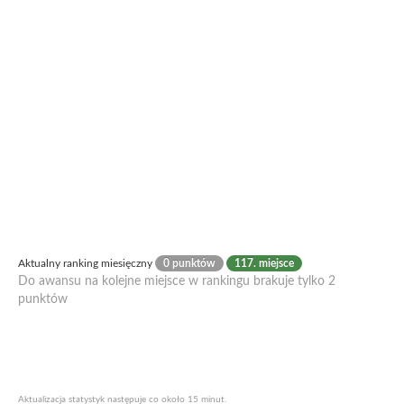
Aktualny ranking miesięczny
0 punktów
117. miejsce
Do awansu na kolejne miejsce w rankingu brakuje tylko 2
punktów
Aktualizacja statystyk następuje co około 15 minut.