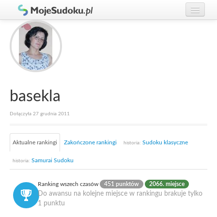
Graj w Sudoku!
zaloguj się
Zasady Sudoku
załóż konto
Rankingi
Gracze
basekla
Dołączyła 27 grudnia 2011
Aktualne rankingi
Zakończone rankingi
Sudoku klasyczne
historia:
Samurai Sudoku
historia:
Ranking wszech czasów
451 punktów
2066. miejsce
Do awansu na kolejne miejsce w rankingu brakuje tylko
1 punktu