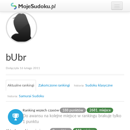
Graj w Sudoku!
zaloguj się
Zasady Sudoku
załóż konto
Rankingi
Gracze
bUbr
Dołączyła 16 lutego 2011
Aktualne rankingi
Zakończone rankingi
Sudoku klasyczne
historia:
Samurai Sudoku
historia:
Ranking wszech czasów
188 punktów
2681. miejsce
Do awansu na kolejne miejsce w rankingu brakuje tylko
1 punktu