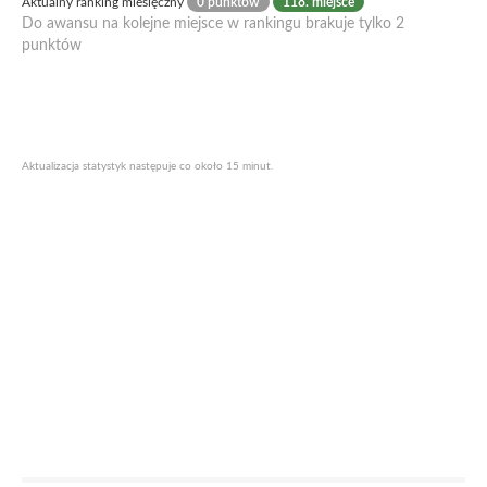
Aktualny ranking miesięczny
0 punktów
118. miejsce
Do awansu na kolejne miejsce w rankingu brakuje tylko 2
punktów
Aktualizacja statystyk następuje co około 15 minut.