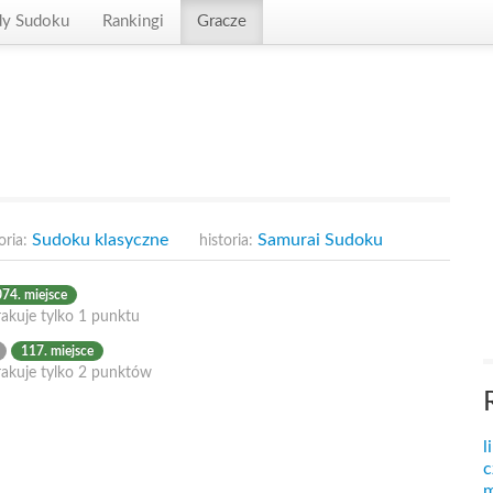
dy Sudoku
Rankingi
Gracze
Sudoku klasyczne
Samurai Sudoku
oria:
historia:
74. miejsce
akuje tylko 1 punktu
117. miejsce
rakuje tylko 2 punktów
l
c
m