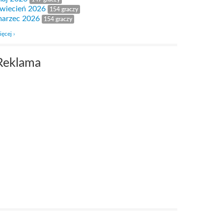
wiecień 2026
154 graczy
arzec 2026
154 graczy
ięcej ›
Reklama