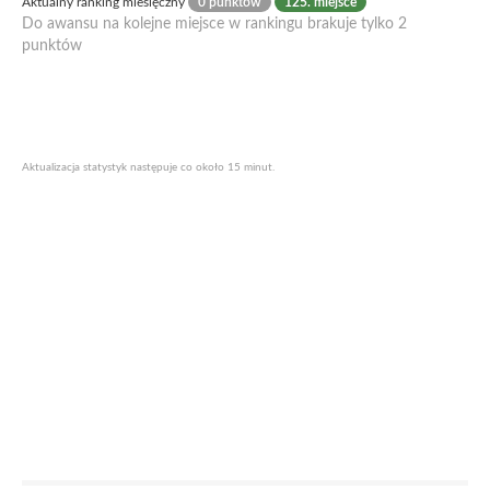
Aktualny ranking miesięczny
0 punktów
125. miejsce
Do awansu na kolejne miejsce w rankingu brakuje tylko 2
punktów
Aktualizacja statystyk następuje co około 15 minut.