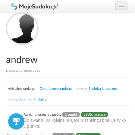
Graj w Sudoku!
zaloguj się
Zasady Sudoku
załóż konto
Rankingi
Gracze
andrew
Dołączył 11 lutego 2011
Aktualne rankingi
Zakończone rankingi
Sudoku klasyczne
historia:
Samurai Sudoku
historia:
Ranking wszech czasów
1 punkt
5935. miejsce
Do awansu na kolejne miejsce w rankingu brakuje tylko
1 punktu