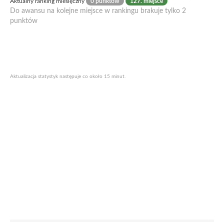
Aktualny ranking miesięczny
0 punktów
127. miejsce
Do awansu na kolejne miejsce w rankingu brakuje tylko 2
punktów
Aktualizacja statystyk następuje co około 15 minut.