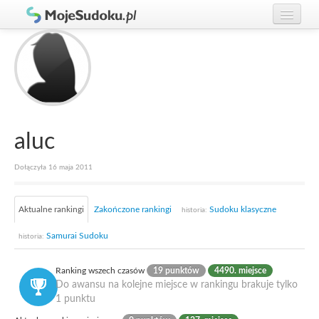
Graj w Sudoku!
zaloguj się
Zasady Sudoku
załóż konto
Rankingi
Gracze
aluc
Dołączyła 16 maja 2011
Aktualne rankingi
Zakończone rankingi
Sudoku klasyczne
historia:
Samurai Sudoku
historia:
Ranking wszech czasów
19 punktów
4490. miejsce
Do awansu na kolejne miejsce w rankingu brakuje tylko
1 punktu