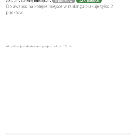
Aktualny ranking miesięczny
0 punktów
127. miejsce
Do awansu na kolejne miejsce w rankingu brakuje tylko 2
punktów
Aktualizacja statystyk następuje co około 15 minut.