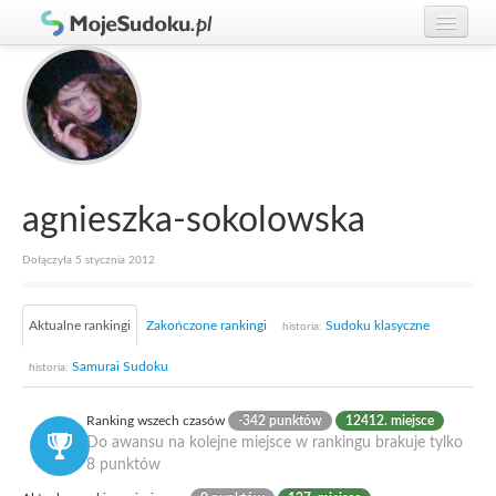
Graj w Sudoku!
zaloguj się
Zasady Sudoku
załóż konto
Rankingi
Gracze
agnieszka-sokolowska
Dołączyła 5 stycznia 2012
Aktualne rankingi
Zakończone rankingi
Sudoku klasyczne
historia:
Samurai Sudoku
historia:
Ranking wszech czasów
-342 punktów
12412. miejsce
Do awansu na kolejne miejsce w rankingu brakuje tylko
8 punktów