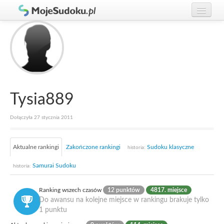
Graj w Sudoku!
zaloguj się
Zasady Sudoku
załóż konto
Rankingi
Gracze
Tysia889
Dołączyła 27 stycznia 2011
Aktualne rankingi
Zakończone rankingi
Sudoku klasyczne
historia:
Samurai Sudoku
historia:
Ranking wszech czasów
12 punktów
4817. miejsce
Do awansu na kolejne miejsce w rankingu brakuje tylko
1 punktu