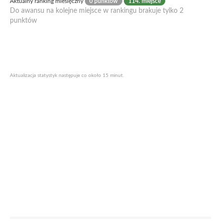
Aktualny ranking miesięczny
0 punktów
114. miejsce
Do awansu na kolejne miejsce w rankingu brakuje tylko 2
punktów
Aktualizacja statystyk następuje co około 15 minut.