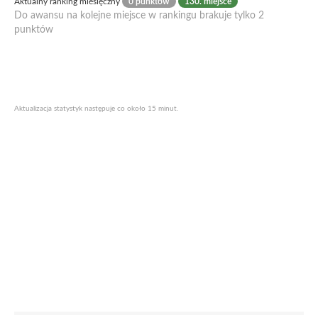
Aktualny ranking miesięczny
0 punktów
130. miejsce
Do awansu na kolejne miejsce w rankingu brakuje tylko 2
punktów
Aktualizacja statystyk następuje co około 15 minut.