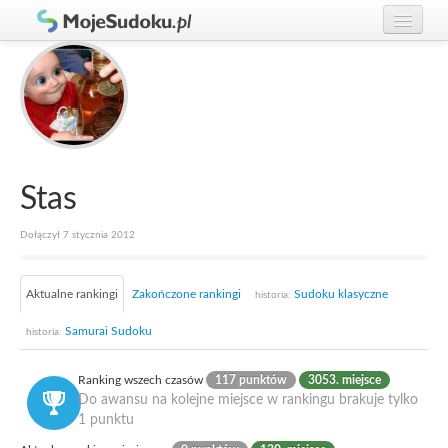
Graj w Sudoku!
zaloguj się
Zasady Sudoku
załóż konto
Rankingi
Gracze
Stas
Dołączył 7 stycznia 2012
Aktualne rankingi
Zakończone rankingi
Sudoku klasyczne
historia:
Samurai Sudoku
historia:
Ranking wszech czasów
117 punktów
3053. miejsce
Do awansu na kolejne miejsce w rankingu brakuje tylko
1 punktu