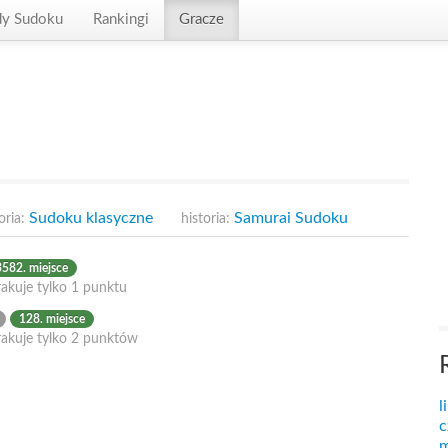
dy Sudoku
Rankingi
Gracze
Sudoku klasyczne
Samurai Sudoku
oria:
historia:
3582. miejsce
akuje tylko 1 punktu
128. miejsce
rakuje tylko 2 punktów
l
c
m