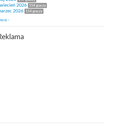
wiecień 2026
154 graczy
arzec 2026
154 graczy
ięcej ›
Reklama