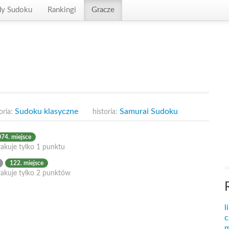
dy Sudoku
Rankingi
Gracze
Sudoku klasyczne
Samurai Sudoku
oria:
historia:
74. miejsce
akuje tylko 1 punktu
122. miejsce
rakuje tylko 2 punktów
l
c
m