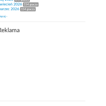
wiecień 2026
154 graczy
arzec 2026
154 graczy
ięcej ›
Reklama