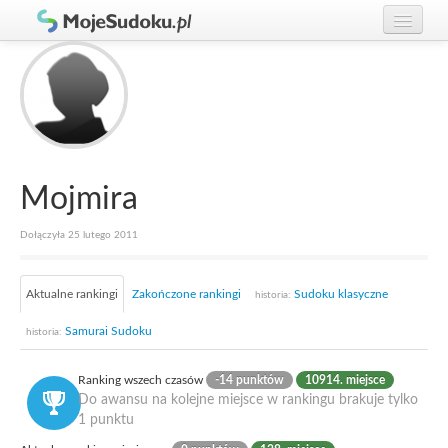
Graj w Sudoku!
zaloguj się
Zasady Sudoku
załóż konto
Rankingi
Gracze
Mojmira
Dołączyła 25 lutego 2011
Aktualne rankingi
Zakończone rankingi
Sudoku klasyczne
historia:
Samurai Sudoku
historia:
Ranking wszech czasów
-14 punktów
10914. miejsce
Do awansu na kolejne miejsce w rankingu brakuje tylko
1 punktu