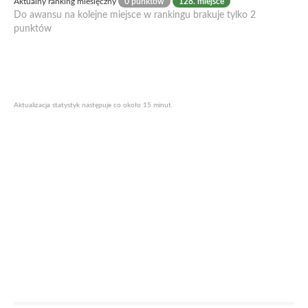
Aktualny ranking miesięczny
0 punktów
128. miejsce
Do awansu na kolejne miejsce w rankingu brakuje tylko 2
punktów
Aktualizacja statystyk następuje co około 15 minut.