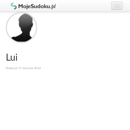
Graj w Sudoku!
zaloguj się
Zasady Sudoku
załóż konto
Rankingi
Gracze
Lui
Dołączył 17 stycznia 2012