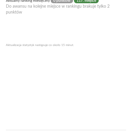
Aktualny ranking miesięczny
0 punktów
117. miejsce
Do awansu na kolejne miejsce w rankingu brakuje tylko 2
punktów
Aktualizacja statystyk następuje co około 15 minut.