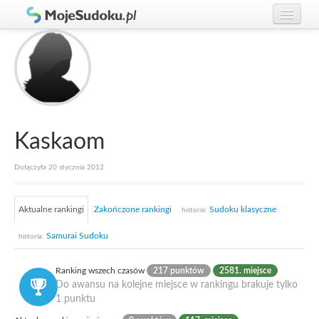
Graj w Sudoku!
zaloguj się
Zasady Sudoku
załóż konto
Rankingi
Gracze
Kaskaom
Dołączyła 20 stycznia 2012
Aktualne rankingi
Zakończone rankingi
Sudoku klasyczne
historia:
Samurai Sudoku
historia:
Ranking wszech czasów
217 punktów
2581. miejsce
Do awansu na kolejne miejsce w rankingu brakuje tylko
1 punktu