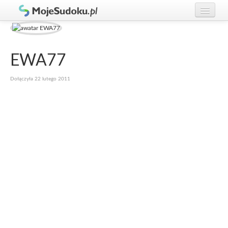
Graj w Sudoku!
zaloguj się
Zasady Sudoku
załóż konto
EWA77
Rankingi
Dołączyła 22 lutego 2011
Gracze