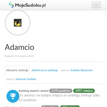
Graj w Sudoku!
zaloguj się
Zasady Sudoku
załóż konto
Rankingi
Gracze
Adamcio
Dołączył 13 czerwca 2011
Aktualne rankingi
Zakończone rankingi
Sudoku klasyczne
historia:
Samurai Sudoku
historia:
Ranking wszech czasów
3370 punktów
1097. miejsce
Do awansu na kolejne miejsce w rankingu brakuje tylko
12 punktów