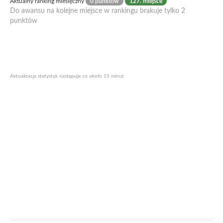
Aktualny ranking miesięczny
0 punktów
127. miejsce
Do awansu na kolejne miejsce w rankingu brakuje tylko 2
punktów
Aktualizacja statystyk następuje co około 15 minut.