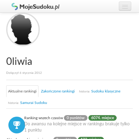
Graj w Sudoku!
zaloguj się
Zasady Sudoku
załóż konto
Rankingi
Gracze
0liwia
Dołączył 6 stycznia 2012
Aktualne rankingi
Zakończone rankingi
Sudoku klasyczne
historia:
Samurai Sudoku
historia:
Ranking wszech czasów
0 punktów
6074. miejsce
Do awansu na kolejne miejsce w rankingu brakuje tylko
1 punktu