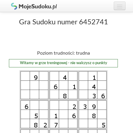
Graj w Sudoku!
zaloguj się
Gra Sudoku numer 6452741
Zasady Sudoku
załóż konto
Rankingi
Poziom trudności: trudna
Gracze
Witamy w grze treningowej - nie walczysz o punkty