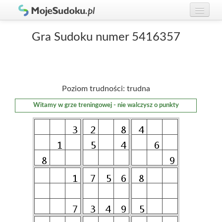
Graj w Sudoku!
zaloguj się
Gra Sudoku numer 5416357
Zasady Sudoku
załóż konto
Rankingi
Poziom trudności: trudna
Gracze
Witamy w grze treningowej - nie walczysz o punkty