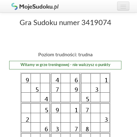
Graj w Sudoku!
zaloguj się
Gra Sudoku numer 3419074
Zasady Sudoku
załóż konto
Rankingi
Poziom trudności: trudna
Gracze
Witamy w grze treningowej - nie walczysz o punkty