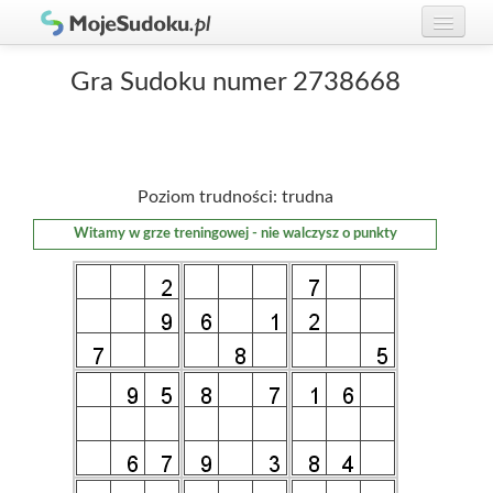
Graj w Sudoku!
zaloguj się
Gra Sudoku numer 2738668
Zasady Sudoku
załóż konto
Rankingi
Poziom trudności: trudna
Gracze
Witamy w grze treningowej - nie walczysz o punkty