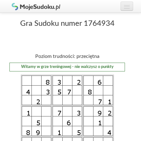
Graj w Sudoku!
zaloguj się
Gra Sudoku numer 1764934
Zasady Sudoku
załóż konto
Rankingi
Poziom trudności: przeciętna
Gracze
Witamy w grze treningowej - nie walczysz o punkty