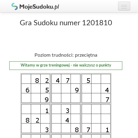
Graj w Sudoku!
zaloguj się
Gra Sudoku numer 1201810
Zasady Sudoku
załóż konto
Rankingi
Poziom trudności: przeciętna
Gracze
Witamy w grze treningowej - nie walczysz o punkty