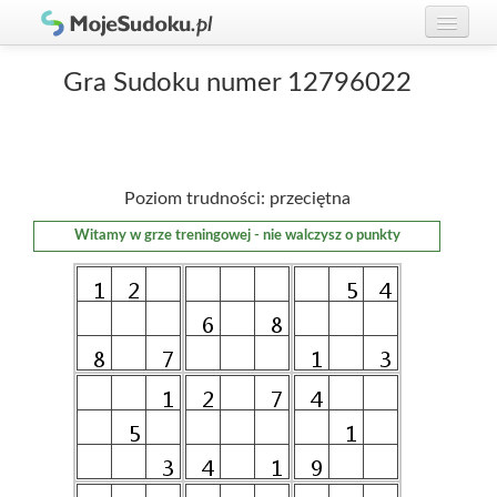
Graj w Sudoku!
zaloguj się
Gra Sudoku numer 12796022
Zasady Sudoku
załóż konto
Rankingi
Poziom trudności: przeciętna
Gracze
Witamy w grze treningowej - nie walczysz o punkty