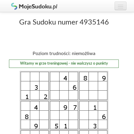
Graj w Sudoku!
zaloguj się
Gra Sudoku numer 4935146
Zasady Sudoku
załóż konto
Rankingi
Poziom trudności: niemożliwa
Gracze
Witamy w grze treningowej - nie walczysz o punkty