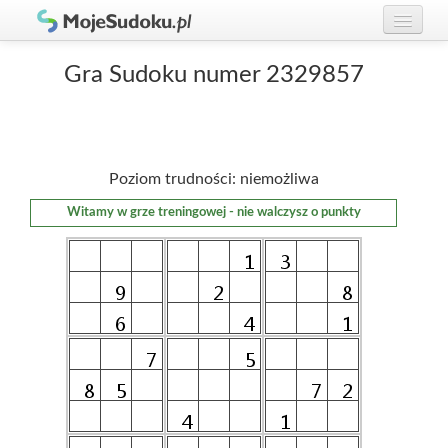
Graj w Sudoku!
zaloguj się
Gra Sudoku numer 2329857
Zasady Sudoku
załóż konto
Rankingi
Poziom trudności: niemożliwa
Gracze
Witamy w grze treningowej - nie walczysz o punkty